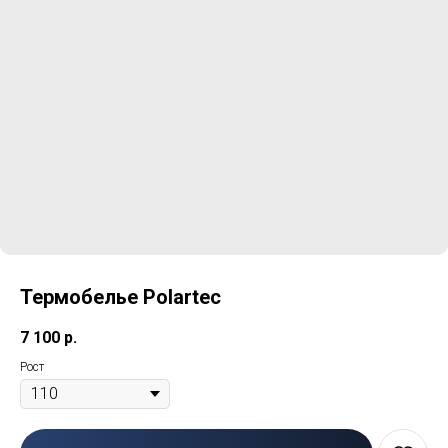
Термобелье Рolartec
7 100
р.
Рост