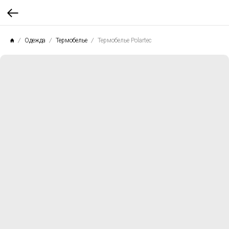
Одежда
Термобелье
Термобелье Рolartec