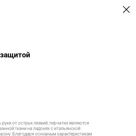
 защитой
 руки от острых лезвий, перчатки являются
анной ткани на ладонях с итальянской
орону. Благодаря основным характеристикам