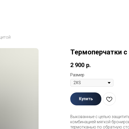
щитой
Термоперчатки с
2 900
р.
Размер
Купить
Выкованные с целью защитить
комбинацией мягкой брониров
термотканью по обратную ст