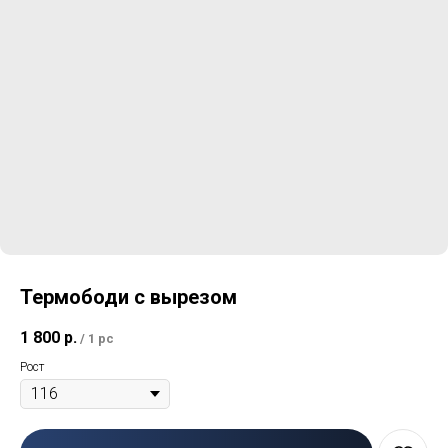
Термободи с вырезом
1 800
р.
/
1 pc
Рост