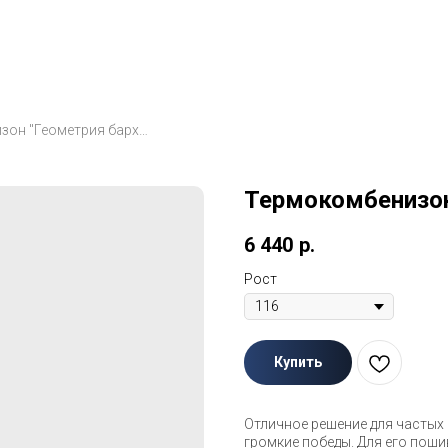
Термокомбенизон "Геометрия бархат"
Термокомбенизон
6 440
р.
Рост
Купить
Отличное решение для частых 
громкие победы. Для его поши