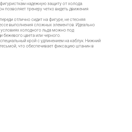
 фигуристкам надежную защиту от холода.
н позволяет тренеру четко видеть движения
переди отлично сидит на фигуре, не стесняя
ессе выполнения сложных элементов. Идеально
и условиях холодного льда можно под
и бежевого цвета или черного.
специальный крой с удлинением на каблук. Нижний
 тесьмой, что обеспечивает фиксацию штанин в