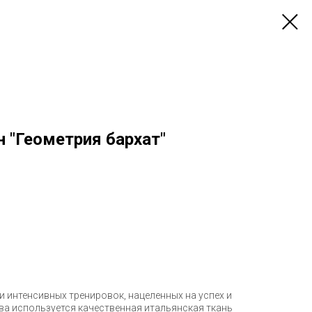
 "Геометрия бархат"
и интенсивных тренировок, нацеленных на успех и
ва используется качественная итальянская ткань