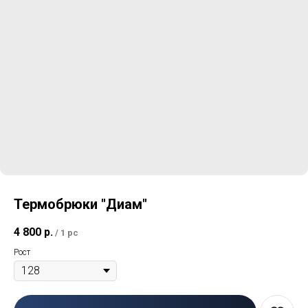
Термобрюки "Диам"
4 800
р.
/
1 pc
Рост