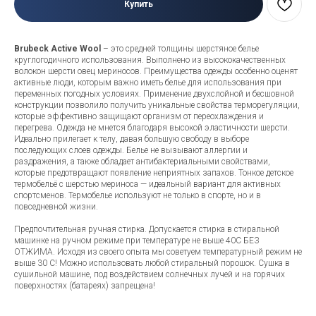
Купить
Brubeck Active Wool
– это средней толщины шерстяное белье
круглогодичного использования. Выполнено из высококачественных
волокон шерсти овец мериносов. Преимущества одежды особенно оценят
активные люди, которым важно иметь белье для использования при
переменных погодных условиях. Применение двухслойной и бесшовной
конструкции позволило получить уникальные свойства терморегуляции,
которые эффективно защищают организм от переохлаждения и
перегрева. Одежда не мнется благодаря высокой эластичности шерсти.
Идеально прилегает к телу, давая большую свободу в выборе
последующих слоев одежды. Белье не вызывают аллергии и
раздражения, а также обладает антибактериальными свойствами,
которые предотвращают появление неприятных запахов. Тонкое детское
термобельё с шерстью мериноса — идеальный вариант для активных
спортсменов. Термобелье используют не только в спорте, но и в
повседневной жизни.
Предпочтительная ручная стирка. Допускается стирка в стиральной
машинке на ручном режиме при температуре не выше 40C БЕЗ
ОТЖИМА. Исходя из своего опыта мы советуем температурный режим не
выше 30 C! Можно использовать любой стиральный порошок. Сушка в
сушильной машине, под воздействием солнечных лучей и на горячих
поверхностях (батареях) запрещена!