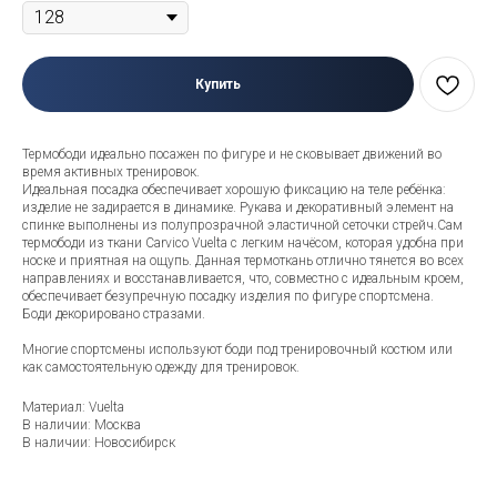
Купить
Термободи идеально посажен по фигуре и не сковывает движений во
время активных тренировок.
Идеальная посадка обеспечивает хорошую фиксацию на теле ребёнка:
изделие не задирается в динамике. Рукава и декоративный элемент на
спинке выполнены из полупрозрачной эластичной сеточки стрейч.Сам
термободи из ткани Carvico Vuelta с легким начёсом, которая удобна при
носке и приятная на ощупь. Данная термоткань отлично тянется во всех
направлениях и восстанавливается, что, совместно с идеальным кроем,
обеспечивает безупречную посадку изделия по фигуре спортсмена.
Боди декорировано стразами.
Многие спортсмены используют боди под тренировочный костюм или
как самостоятельную одежду для тренировок.
Материал: Vuelta
В наличии: Москва
В наличии: Новосибирск