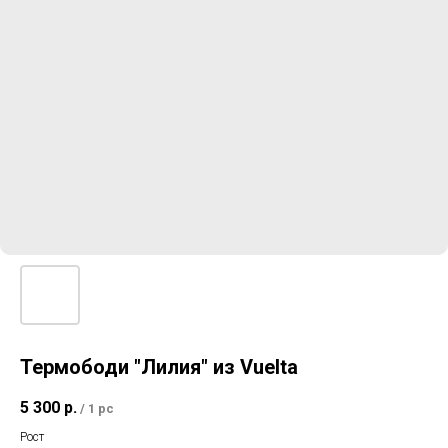
Термободи "Лилия" из Vuelta
5 300
р.
/
1 pc
Рост