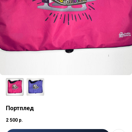
Портплед
2 500
р.