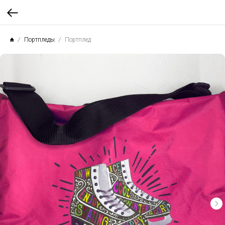
Портпледы
Портплед