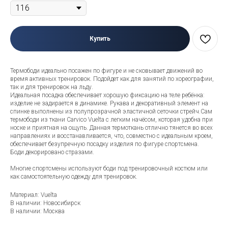
Купить
Термободи идеально посажен по фигуре и не сковывает движений во
время активных тренировок. Подойдет как для занятий по хореографии,
так и для тренировок на льду.
Идеальная посадка обеспечивает хорошую фиксацию на теле ребёнка:
изделие не задирается в динамике. Рукава и декоративный элемент на
спинке выполнены из полупрозрачной эластичной сеточки стрейч.Сам
термободи из ткани Carvico Vuelta с легким начёсом, которая удобна при
носке и приятная на ощупь. Данная термоткань отлично тянется во всех
направлениях и восстанавливается, что, совместно с идеальным кроем,
обеспечивает безупречную посадку изделия по фигуре спортсмена.
Боди декорировано стразами.
Многие спортсмены используют боди под тренировочный костюм или
как самостоятельную одежду для тренировок.
Материал: Vuelta
В наличии: Новосибирск
В наличии: Москва