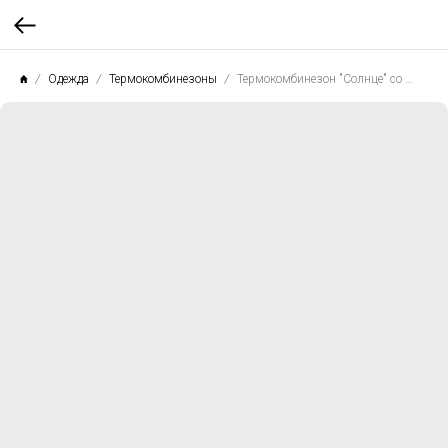
Одежда
Термокомбинезоны
Термокомбинезон "Солнце" со стразами