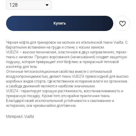
Купить
Черная кофта для тренировок на молнии из итальянской ткани Vuelta. С
бархатными вставками на груди и спине, с косым замком.
VUELTA – высоко техническая, эластичная в двух направлениях, термо-
ткань с начесом. Процесс ворсования (начесывания) создает защитную
подушку, которая превращает этот бифлекс в прекрасный тепловой
изолятор для тела.
Отличные теплоизоляционные свойства вместе с оптимальной
воздухопроницаемостью, делают ткань VUELTA превосходной для высоко
аэробных видов спорта, где естественное испарение влаги из организма
и свобода движений являются наиболее значимыми.
VUELTA - гарантирует хорошую растяжимость, восстанавливаемость и
прекрасную посадку. Кроме того это крайне практичная ткань.
Благодаря своей исключительной устойчивости к сваливанию и
истиранию, она чрезвычайно долговечна.
Материал: Vuelta